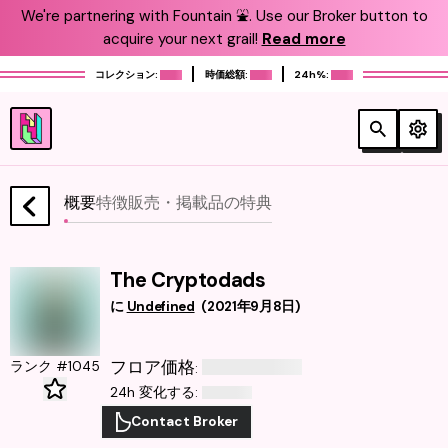
We're partnering with Fountain ⛲️. Use our Broker button to
acquire your next grail!
Read more
コレクション:
時価総額:
24h%:
概要
特徴
販売・掲載品
の特典
The Cryptodads
に
Undefined
(
2021年9月8日
)
フロア価格
ランク #1045
:
24h 変化する
:
Contact Broker