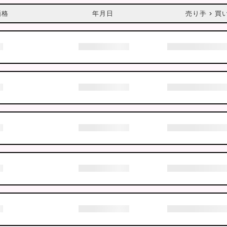
価格
年月日
売り手 > 買