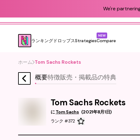
We're partnering
NEW
ランキング
ドロップス
Strategies
Compare
ホーム
Tom Sachs Rockets
概要
特徴
販売・掲載品
の特典
Tom Sachs Rockets
に
Tom Sachs
(
2021年8月1日
)
ランク #372