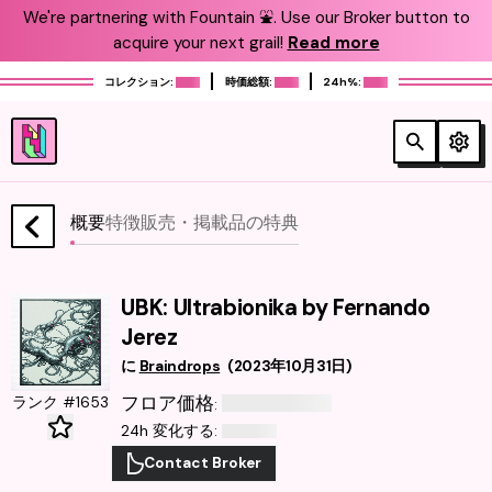
We're partnering with Fountain ⛲️. Use our Broker button to
acquire your next grail!
Read more
コレクション:
時価総額:
24h%:
概要
特徴
販売・掲載品
の特典
UBK: Ultrabionika by Fernando
Jerez
に
Braindrops
(
2023年10月31日
)
フロア価格
ランク #1653
:
24h 変化する
:
Contact Broker