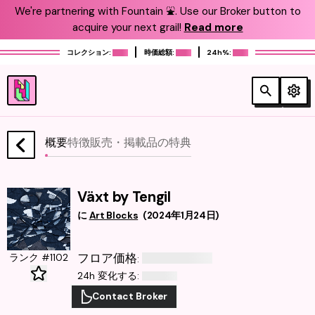
We're partnering with Fountain ⛲️. Use our Broker button to
acquire your next grail!
Read more
コレクション:
時価総額:
24h%:
概要
特徴
販売・掲載品
の特典
Växt by Tengil
に
Art Blocks
(
2024年1月24日
)
フロア価格
ランク #1102
:
24h 変化する
:
Contact Broker